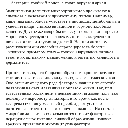
бактерий, грибки 8 родов, а также вирусы и археи.
Значительная доля этих микроорганизмов проживают в
симбиозе с человеком и приносят ему пользу. Например,
кишечная микробиота участвует в процессах метаболизма и
усвоения пищи, синтезе витаминов и гормоноподобных
веществ. Другие же микробы не несут пользы – они просто
мирно сосуществуют с человеком, питаясь выделениями
потовых желез и других жидкостей. Но, при активном
размножении они способны спровоцировать болезнь.
Типичным примером тому – грибки. Нарушение баланса
ведет к их активному размножению и развитию кандидоза и
дерматитов.
Примечательно, что биоразнообразие микроорганизмов в
теле человека также индивидуально, как генетический код.
Оно зависит от целого ряда факторов, начиная от способа
появления на свет и заканчивая образом жизни. Так, при
естественных родах дети в первые минуты жизни получают
полезную микробиоту от матери, в то время как после
кесарева сечения у малышей преобладают условно-
патогенные стрептококки и кишечная палочка. На составе
микробиома негативно сказываются и такие факторы как
нерациональное питание, сидячий образ жизни, наличие
вредных привычек и многие другие факторы.