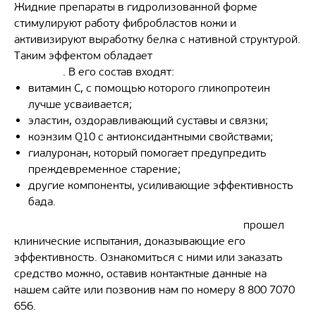
Жидкие препараты в гидролизованной форме
стимулируют работу фибробластов кожи и
активизируют выработку белка с нативной структурой.
Таким эффектом обладает
питьевой коллаген от
Dr.Ohhira
. В его состав входят:
витамин С, с помощью которого гликопротеин
лучше усваивается;
эластин, оздоравливающий суставы и связки;
коэнзим Q10 с антиоксидантными свойствами;
гиалуронан, который помогает предупредить
преждевременное старение;
другие компоненты, усиливающие эффективность
бада.
Синбиотический протеиногенный препарат
прошел
клинические испытания, доказывающие его
эффективность. Ознакомиться с ними или заказать
средство можно, оставив контактные данные на
нашем сайте или позвонив нам по номеру 8 800 7070
656.