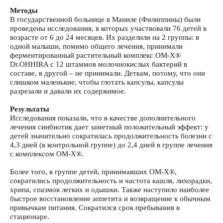
Методы
В государственной больнице в Маниле (Филиппины) были
проведены исследования, в которых участвовали 76 детей в
возрасте от 6 до 24 месяцев. Их разделили на 2 группы: в
одной малыши, помимо общего лечения, принимали
ферментированный растительный комплекс ОМ-Х®
Dr.OHHIRA с 12 штаммов молочнокислых бактерий в
составе, в другой – не принимали. Деткам, потому, что они
слишком маленькие, чтобы глотать капсулы, капсулы
разрезали и давали их содержимое.
Результаты
Исследования показали, что в качестве дополнительного
лечения синбиотик дает заметный положительный эффект: у
детей значительно сократилась продолжительность болезни с
4,3 дней (в контрольной группе) до 2,4 дней в группе лечения
с комплексом ОМ-Х®.
⠀
Более того, в группе детей, принимавших ОМ-Х®,
сократились продолжительность и частота кашля, лихорадки,
хрипа, спазмов легких и одышки. Также наступило наиболее
быстрое восстановление аппетита и возвращение к обычным
привычкам питания. Сократился срок пребывания в
стационаре.