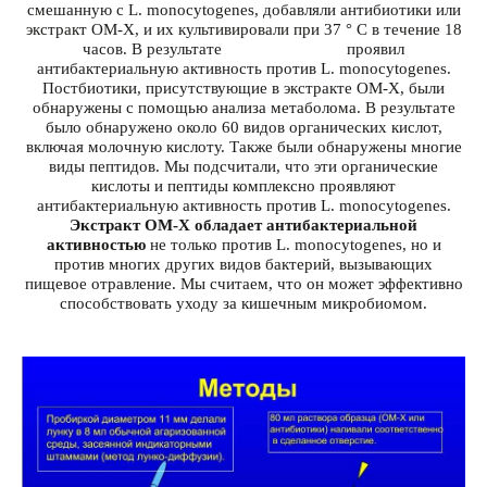
смешанную с L. monocytogenes, добавляли антибиотики или
экстракт OM-X, и их культивировали при 37 ° C в течение 18
часов. В результате
экстракт OM-X
проявил
антибактериальную активность против L. monocytogenes.
Постбиотики, присутствующие в экстракте OM-X, были
обнаружены с помощью анализа метаболома. В результате
было обнаружено около 60 видов органических кислот,
включая молочную кислоту. Также были обнаружены многие
виды пептидов. Мы подсчитали, что эти органические
кислоты и пептиды комплексно проявляют
антибактериальную активность против L. monocytogenes.
Экстракт OM-X обладает антибактериальной
активностью
не только против L. monocytogenes, но и
против многих других видов бактерий, вызывающих
пищевое отравление. Мы считаем, что он может эффективно
способствовать уходу за кишечным микробиомом.