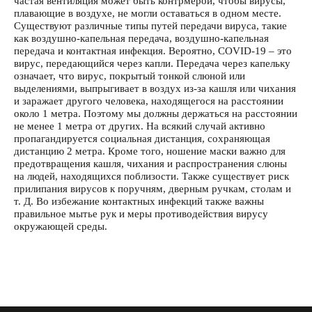
частая вентиляция может быть контрмерой, чтобы вирусы,
плавающие в воздухе, не могли оставаться в одном месте.
Существуют различные типы путей передачи вируса, такие
как воздушно-капельная передача, воздушно-капельная
передача и контактная инфекция. Вероятно, COVID-19 – это
вирус, передающийся через капли. Передача через капельку
означает, что вирус, покрытый тонкой слюной или
выделениями, выпрыгивает в воздух из-за кашля или чихания
и заражает другого человека, находящегося на расстоянии
около 1 метра. Поэтому мы должны держаться на расстоянии
не менее 1 метра от других. На всякий случай активно
пропагандируется социальная дистанция, сохраняющая
дистанцию ​​2 метра. Кроме того, ношение маски важно для
предотвращения кашля, чихания и распространения слюны
на людей, находящихся поблизости. Также существует риск
прилипания вирусов к поручням, дверным ручкам, столам и
т. Д. Во избежание контактных инфекций также важны
правильное мытье рук и меры противодействия вирусу
окружающей среды.