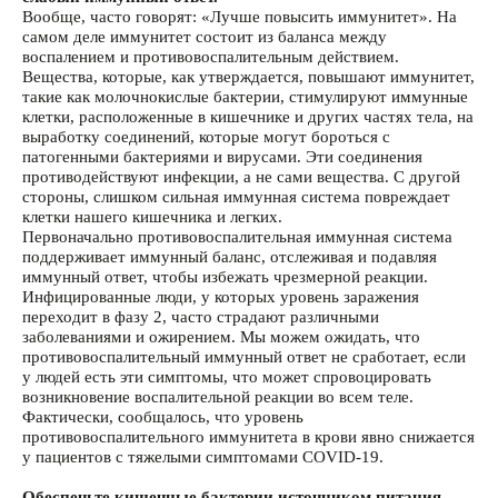
Вообще, часто говорят: «Лучше повысить иммунитет». На
самом деле иммунитет состоит из баланса между
воспалением и противовоспалительным действием.
Вещества, которые, как утверждается, повышают иммунитет,
такие как молочнокислые бактерии, стимулируют иммунные
клетки, расположенные в кишечнике и других частях тела, на
выработку соединений, которые могут бороться с
патогенными бактериями и вирусами. Эти соединения
противодействуют инфекции, а не сами вещества. С другой
стороны, слишком сильная иммунная система повреждает
клетки нашего кишечника и легких.
Первоначально противовоспалительная иммунная система
поддерживает иммунный баланс, отслеживая и подавляя
иммунный ответ, чтобы избежать чрезмерной реакции.
Инфицированные люди, у которых уровень заражения
переходит в фазу 2, часто страдают различными
заболеваниями и ожирением. Мы можем ожидать, что
противовоспалительный иммунный ответ не сработает, если
у людей есть эти симптомы, что может спровоцировать
возникновение воспалительной реакции во всем теле.
Фактически, сообщалось, что уровень
противовоспалительного иммунитета в крови явно снижается
у пациентов с тяжелыми симптомами COVID-19.
Обеспечьте кишечные бактерии источником питания,