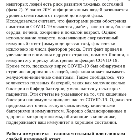
некоторых людей есть риск развития тяжелых состояний
(фаза 2). У около 20% инфицированных людей развивается
уровень симптомов от первой до второй фазы.
Исследователи считают, что факторами риска обострения
симптомов COVID-19 являются диабет, гипертония, болезни
сердца, печени, ожирение и пожилой возраст. Однако
использование лекарств, подавляющих сверхактивный
иммунный ответ (иммунодепрессантов), фактически
исключено из числа факторов риска. Этот факт привел к
увеличению внимания в других странах, помимо Японии, к
иммунитету и риску обострения инфекций COVID-19.
Кроме того, поскольку вирус COVID-19 был обнаружен в
стуле инфицированных людей, инфекция может вызывать
желудочно-кишечные симптомы. Также сообщалось, что
количество полезных бактерий, таких как молочнокислые
бактерии и бифидобактерии, уменьшается у некоторых
пациентов. Эти отчеты не указывают на то, что кишечные
бактерии напрямую защищают нас от COVID-19. Однако это
предполагает очень тесную связь между кишечными
бактериями и иммунитетом. Хорошо сбалансированные и
здоровые микроорганизмы, обитающие в кишечнике,
поддерживают ваш иммунитет в хорошем состоянии.
Работа иммунитета – слишком сильный или слишком
слабый иммунный ответ.