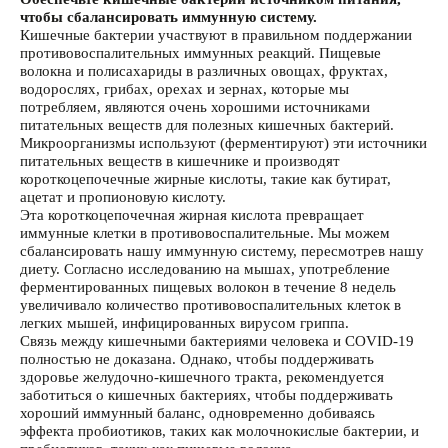
чтобы сбалансировать иммунную систему.
Кишечные бактерии участвуют в правильном поддержании
противовоспалительных иммунных реакций. Пищевые
волокна и полисахариды в различных овощах, фруктах,
водорослях, грибах, орехах и зернах, которые мы
потребляем, являются очень хорошими источниками
питательных веществ для полезных кишечных бактерий.
Микроорганизмы используют (ферментируют) эти источники
питательных веществ в кишечнике и производят
короткоцепочечные жирные кислоты, такие как бутират,
ацетат и пропионовую кислоту.
Эта короткоцепочечная жирная кислота превращает
иммунные клетки в противовоспалительные. Мы можем
сбалансировать нашу иммунную систему, пересмотрев нашу
диету. Согласно исследованию на мышах, употребление
ферментированных пищевых волокон в течение 8 недель
увеличивало количество противовоспалительных клеток в
легких мышей, инфицированных вирусом гриппа.
Связь между кишечными бактериями человека и COVID-19
полностью не доказана. Однако, чтобы поддерживать
здоровье желудочно-кишечного тракта, рекомендуется
заботиться о кишечных бактериях, чтобы поддерживать
хороший иммунный баланс, одновременно добиваясь
эффекта пробиотиков, таких как молочнокислые бактерии, и