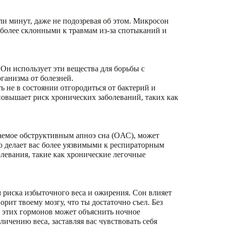
ли минут, даже не подозревая об этом. Микросон
с более склонными к травмам из-за спотыканий и
Он использует эти вещества для борьбы с
ганизма от болезней.
ь не в состоянии отгородиться от бактерий и
повышает риск хронических заболеваний, таких как
аемое обструктивным апноэ сна (OАС), может
то делает вас более уязвимыми к респираторным
левания, такие как хронические легочные
 риска избыточного веса и ожирения. Сон влияет
рит твоему мозгу, что ты достаточно съел. Без
к этих гормонов может объяснить ночное
ичению веса, заставляя вас чувствовать себя