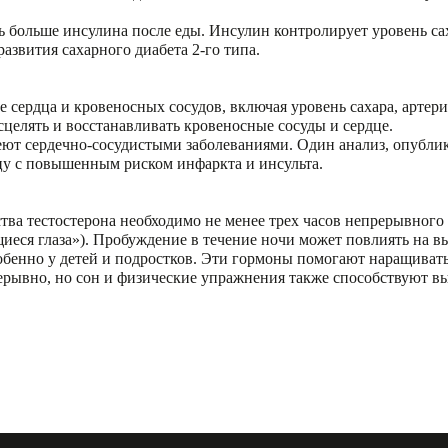
ь больше инсулина после еды. Инсулин контролирует уровень са
азвития сахарного диабета 2-го типа.
 сердца и кровеносных сосудов, включая уровень сахара, артери
целять и восстанавливать кровеносные сосуды и сердце.
леют сердечно-сосудистыми заболеваниями. Один анализ, опубл
цу с повышенным риском инфаркта и инсульта.
тва тестостерона необходимо не менее трех часов непрерывного 
щиеся глаза»). Пробуждение в течение ночи может повлиять на в
собенно у детей и подростков. Эти гормоны помогают наращиват
ерывно, но сон и физические упражнения также способствуют в