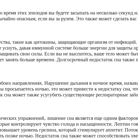
 время этих эпизодов вы будете засыпать на несколько секунд и
ычайно опасным, если вы за рулем. Это также может сделать ва
ства, такие как цитокины, защищающие организм от инфекций. 
уснуть, давая иммунной системе больше энергии для защиты ор
ащивать свои силы. Если вы не выспитесь, ваше тело может быт
ет занять больше времени. Долгосрочный недостаток сна также 
обоих направлениях. Нарушение дыхания в ночное время, назыв
вы просыпаетесь ночью, это может привести к недостатку сна, ч
ок сна может также усугубить существующие респираторные забо
ических упражнений, лишение сна является еще одним фактором
торые контролируют чувство голода и насыщенности. Лептин гово
 повышает уровень грелина, который стимулирует аппетит. Пото
ть позже ночью. Недостаток сна также может способствовать увел