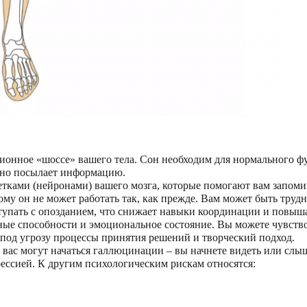
ционное «шоссе» вашего тела. Сон необходим для нормального ф
чно посылает информацию.
етками (нейронами) вашего мозга, которые помогают вам запом
му он не может работать так, как прежде. Вам может быть трудн
упать с опозданием, что снижает навыки координации и повыша
ные способности и эмоциональное состояние. Вы можете чувств
 под угрозу процессы принятия решений и творческий подход.
у вас могут начаться галлюцинации – вы начнете видеть или слы
ессией. К другим психологическим рискам относятся: