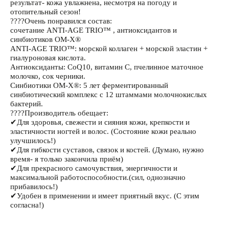
результат- кожа увлажнена, несмотря на погоду и
отопительный сезон!
????Очень понравился состав:
сочетание ANTI-AGE TRIO™️ , антиоксидантов и
синбиотиков ОМ-Х®️
ANTI-AGE TRIO™️: морской коллаген + морской эластин +
гиалуроновая кислота.
Антиоксиданты: CoQ10, витамин С, пчелинное маточное
молочко, сок черники.
Синбиотики ОМ-Х®️: 5 лет ферментированный
синбиотический комплекс с 12 штаммами молочнокислых
бактерий.
????Производитель обещает:
✔Для здоровья, свежести и сияния кожи, крепкости и
эластичности ногтей и волос. (Состояние кожи реально
улучшилось!)
✔Для гибкости суставов, связок и костей. (Думаю, нужно
время- я только закончила приём)
✔Для прекрасного самочувствия, энергичности и
максимальной работоспособности.(сил, однозначно
прибавилось!)
✔Удобен в применении и имеет приятный вкус. (С этим
согласна!)