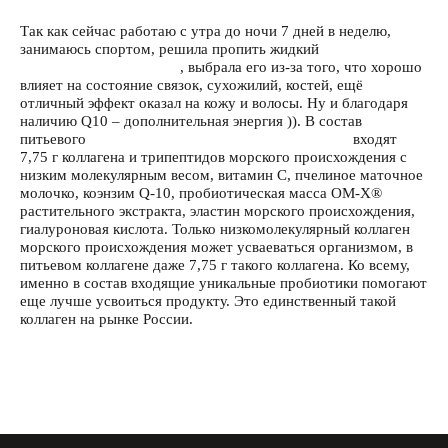
Так как сейчас работаю с утра до ночи 7 дней в неделю,
занимаюсь спортом, решила пропить жидкий
Коллаген ОМ-
Х® плюс от Dr.OHHIRA
, выбрала его из-за того, что хорошо
влияет на состояние связок, сухожилий, костей, ещё
отличный эффект оказал на кожу и волосы. Ну и благодаря
наличию Q10 – дополнительная энергия )). В состав
питьевого
Коллагена ОМ-Х® плюс от Dr.OHHIRА
входят
7,75 г коллагена и трипептидов морского происхождения с
низким молекулярным весом, витамин С, пчелиное маточное
молочко, коэнзим Q-10, пробиотическая масса ОМ-Х®
растительного экстракта, эластин морского происхождения,
гиалуроновая кислота. Только низкомолекулярный коллаген
морского происхождения может усваеваться организмом, в
питьевом коллагене даже 7,75 г такого коллагена. Ко всему,
именно в состав входящие уникальные пробиотики помогают
еще лучше усвоиться продукту. Это единственный такой
коллаген на рынке России.