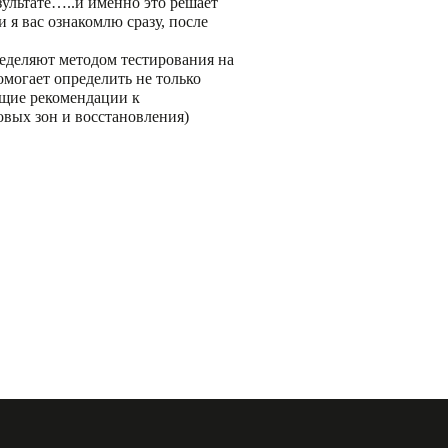
ультате…..и именно это решает
 я вас ознакомлю сразу, после
еделяют методом тестирования на
омогает определить не только
бщие рекомендации к
вых зон и восстановления)