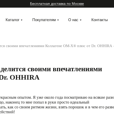
Бесплатная доставка по Москве
Каталог
Покупателям
О нас
Контакты
ится своими впечатлениями Коллагене ОМ-Х® плюс от Dr. OHHIRА
 делится своими впечатлениями
 Dr. OHHIRА
прекрасным опытом. Я уже около года посматриваю на всякие раз
до, наконец то мне попал в руки просто идеальный
@_dr_ohhira_
ть, как со своим ритмом жизни, взять порошок и в чем его разв
ействий!