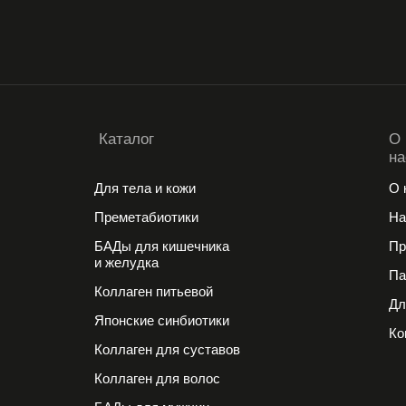
Каталог
О
на
Для тела и кожи
О 
Преметабиотики
На
БАДы для кишечника
Пр
и желудка
Па
Коллаген питьевой
Дл
Японские cинбиотики
Ко
Коллаген для суставов
Коллаген для волос