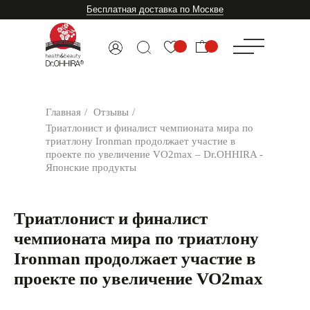
Бесплатная доставка по Москве
Главная
/
Отзывы
/
Триатлонист и финалист чемпионата мира по
триатлону Ironman продолжает участие в
проекте по увеличение VO2max – Dr.OHHIRA -
Японские продукты
Триатлонист и финалист
чемпионата мира по триатлону
Ironman продолжает участие в
проекте по увеличение VO2max