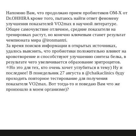
Напомню Вам, что продолжаю прием пробиотиков OM-X от
Dr.OHHIRA кроме того, пытаюсь найти ответ феномену
улучшения показателей VO2max в научной литературе.
Общее самочувствие отличное, средние показатели на
тренировках растут, но конечно ключевым станет результат
чемпионата мира @ironmantri.
За время поисков информации в открытых источниках,
удалось выяснить, что пробиотики положительно влияют на
кровотворение и способствуют улучшению синтеза белка, в
результате чего увеличивается образование эритроцитов.
⭐Но это для тех, кто очень хочет углубиться в тему) Ну и
последнее! В понедельник 27 августа в @chaikaclinics буду
проходить повторное тестирование для получения
показателя VO2max. Вот тогда-то и поведаю Вам что же
произошло в моем организме)?