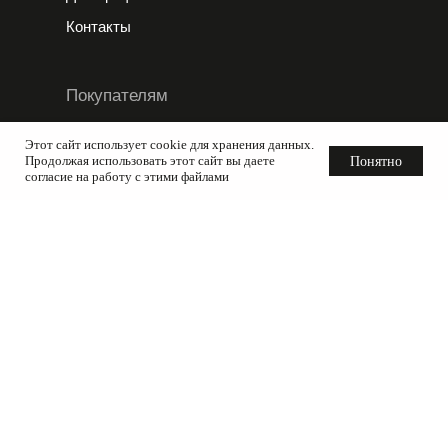
Контакты
Покупателям
Этот сайт использует cookie для хранения данных.
Доставка
Продолжая использовать этот сайт вы даете
Понятно
согласие на работу с этими файлами
Оплата
Возврат и обмен
Частые вопросы
Блог
Отзывы
Условия и правила
Конфиденциальность
Правила розыгрыша