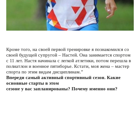
Кроме того, на своей первой тренировке я познакомился со
своей будущей супругой – Настей. Она занимается спортом
с 11 лет. Настя начинала с легкой атлетики, потом перешла в
полиатлон и военное пятиборье. Кстати, моя жена – мастер
спорта по этим видам дисциплинам.”
Впереди самый активный спортивный сезон. Какие
основные старты в этом
сезоне у вас запланированы? Почему именно они?
“Наверно на этот вопрос я отвечу,” – говорит Настя шутя.
“Сейчас я живу и работаю в Москве, стартов в этом сезоне
действительно много, все они связаны с моей
непосредственной работой – я спортсменка ЦСКА.
Впереди два Чемпионата
России по военному пятиборью (ВП), два международных
турнира по ВП: один в Москве, другой в Австрии,
международный турнир в Венгрии по OCR Гонке среди