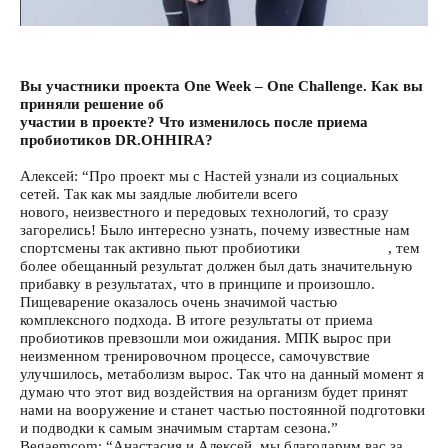
Вы участники проекта One Week – One Challenge. Как вы
приняли решение об
участии в проекте? Что изменилось после приема
пробиотиков DR.OHHIRA?
Алексей: “Про проект мы с Настей узнали из социальных
сетей. Так как мы заядлые любители всего
нового, неизвестного и передовых технологий, то сразу
загорелись! Было интересно узнать, почему известные нам
спортсмены так активно пьют пробиотики
DR.OHHIRA
, тем
более обещанный результат должен был дать значительную
прибавку в результатах, что в принципе и произошло.
Пищеварение оказалось очень значимой частью
комплексного подхода. В итоге результаты от приема
пробиотиков превзошли мои ожидания. МПК вырос при
неизменном тренировочном процессе, самочувствие
улучшилось, метаболизм вырос. Так что на данный момент я
думаю что этот вид воздействия на организм будет принят
нами на вооружение и станет частью постоянной подготовки
и подводки к самым значимым стартам сезона.”
Begaemcom: “Анастасия и Алексей, мы благодарим вас за