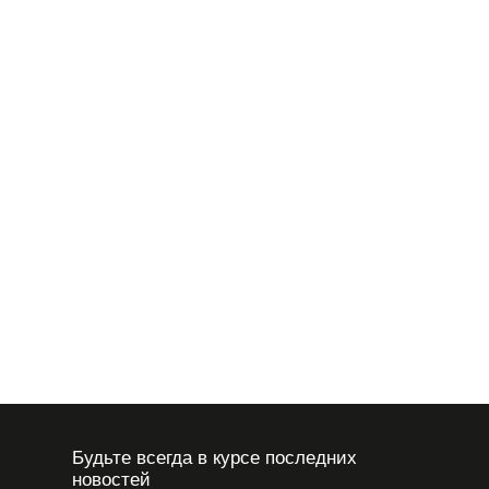
Лучшие бады для роста волос
Dr.Ohhira расскажет, важность витаминов и минералов для
роста волос. Как выбрать, советы и рекомендации. Бады с
коллагеном для оздоровления волос
Будьте всегда в курсе последних
новостей