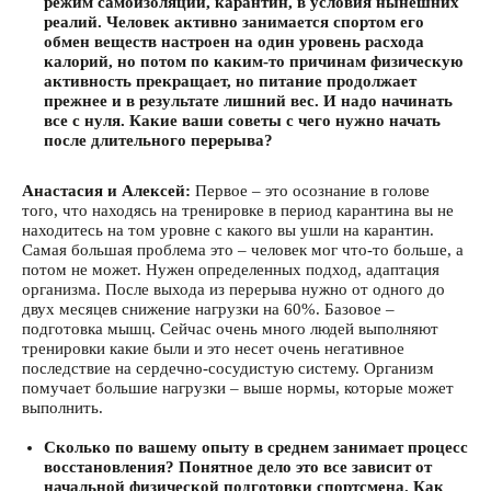
режим самоизоляции, карантин, в условия нынешних
реалий. Человек активно занимается спортом его
обмен веществ настроен на один уровень расхода
калорий, но потом по каким-то причинам физическую
активность прекращает, но питание продолжает
прежнее и в результате лишний вес. И надо начинать
все с нуля. Какие ваши советы с чего нужно начать
после длительного перерыва?
Анастасия и Алексей:
Первое – это осознание в голове
того, что находясь на тренировке в период карантина вы не
находитесь на том уровне с какого вы ушли на карантин.
Самая большая проблема это – человек мог что-то больше, а
потом не может. Нужен определенных подход, адаптация
организма. После выхода из перерыва нужно от одного до
двух месяцев снижение нагрузки на 60%. Базовое –
подготовка мышц. Сейчас очень много людей выполняют
тренировки какие были и это несет очень негативное
последствие на сердечно-сосудистую систему. Организм
помучает большие нагрузки – выше нормы, которые может
выполнить.
Сколько по вашему опыту в среднем занимает процесс
восстановления? Понятное дело это все зависит от
начальной физической подготовки спортсмена. Как