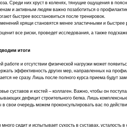
за. Среди них хруст в коленях, тянущие ощущения в поясн
енам и активным людям важно позаботиться о профилактике
огают быстрее восстановиться после тренировок.
 изменений хрящи становятся менее эластичными и быстрее
н оценит все риски, проведет исследования, а также подска
дводим итоги
ей работе и отсутствии физической нагрузки может появить
держать эффективность других мер, направленных на профи
ается не сразу. Лишь после полного курса приема будут за
овье суставов и костей – коллаген. Важно, чтобы он поступ
ызывающих дефицит строительного белка. Лишь комплексны
мы в свои очередь можем проконсультировать вас по дейст
 много сидит и испытывает сухость в суставах, усталость в 