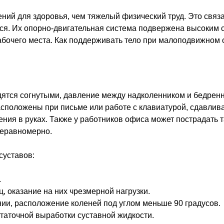
ий для здоровья, чем тяжелый физический труд. Это связа
ся. Их опорно-двигательная система подвержена высоким ст
абочего места. Как поддерживать тело при малоподвижном 
ятся согнутыми, давление между надколенником и бедренно
 расположены при письме или работе с клавиатурой, сдавли
ия в руках. Также у работников офиса может пострадать та
неравномерно.
суставов:
.
оказание на них чрезмерной нагрузки.
ии, расположение коленей под углом меньше 90 градусов.
таточной выработки суставной жидкости.