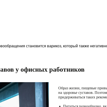
ообращения становится варикоз, который также негативно
авов у офисных работников
Образ жизни, пищевые привыч
на здоровье суставов. Поэто
придерживаться таких реком
Питаться разнообразно, в