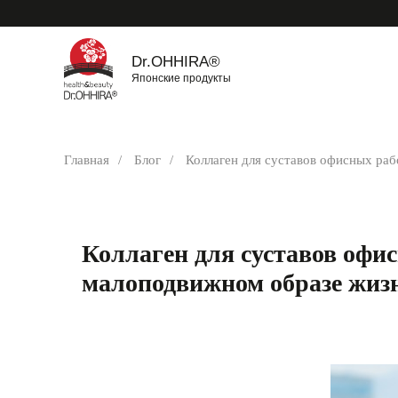
Dr.OHHIRA®
Японские продукты
Главная
/
Блог
/
Коллаген для суставов офисных раб
Коллаген для суставов офи
малоподвижном образе жиз